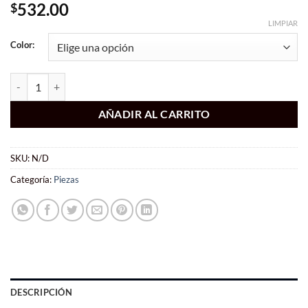
532.00
$
LIMPIAR
Color:
Juego de Piezas de Ajedrez Ultimate Plus Pesado 3.5'' Plastico cantida
AÑADIR AL CARRITO
SKU:
N/D
Categoría:
Piezas
DESCRIPCIÓN